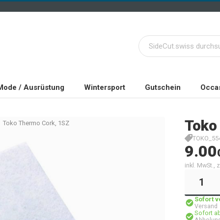
Mode / Ausrüstung
Wintersport
Gutschein
Occas
Toko
Toko Thermo Cork, 1SZ
TOKO_55
9.00
inkl. MwSt.,
Sofort 
Versand
Sofort a
Abholung