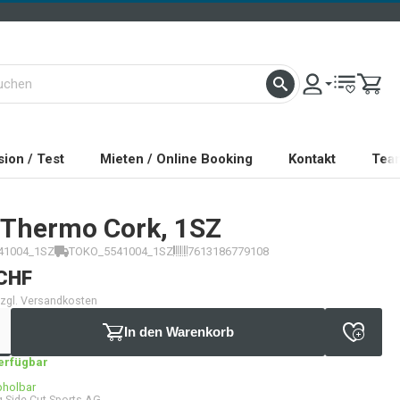
ion / Test
Mieten / Online Booking
Kontakt
Tea
Thermo Cork, 1SZ
41004_1SZ
TOKO_5541004_1SZ
7613186779108
CHF
 zzgl. Versandkosten
In den Warenkorb
verfügbar
bholbar
 Side Cut Sports AG