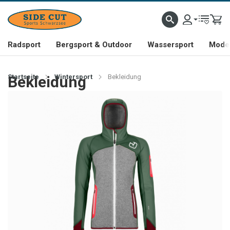
Radsport
Bergsport & Outdoor
Wassersport
Mode 
Startseite
Bekleidung
Wintersport
Bekleidung