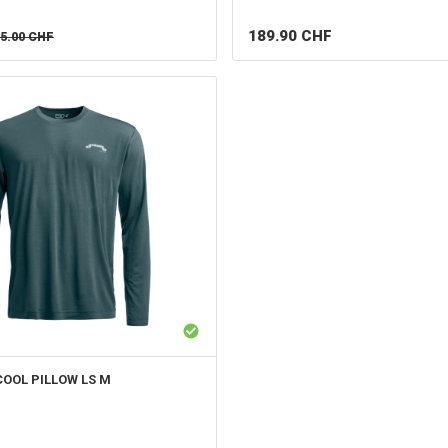
189.90
CHF
5.00
CHF
COOL PILLOW LS M