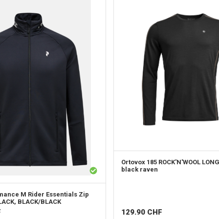
Ortovox
185 ROCK'N'WOOL LONG
black raven
rmance
M Rider Essentials Zip
LACK, BLACK/BLACK
129.90
CHF
F