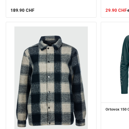
189.90
CHF
29.90
CHF
4
Ortovox
150 