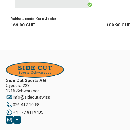
Rukka
Jessie Karo Jacke
109.90
CH
169.00
CHF
Side Cut Sports AG
Gypsera 223
1716 Schwarzsee
info
@
sidecut.swiss
026 412 10 58
+41 77 8119405