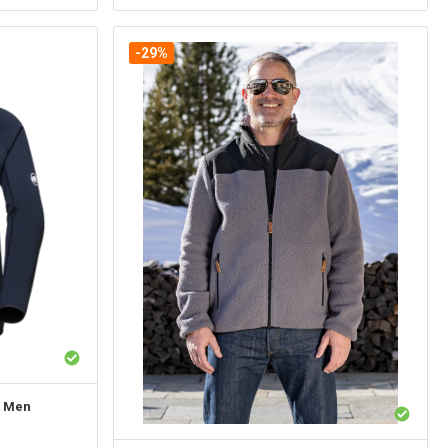
-29%
t Men