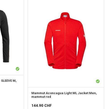
 SLEEVE M,
Mammut
Aconcagua Light ML Jacket Men,
mammut red
144.90
CHF