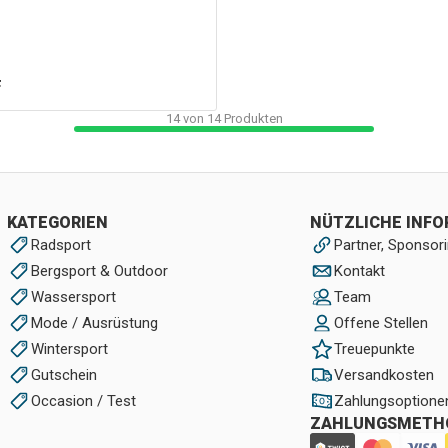
F
14
von
14
Produkten
KATEGORIEN
NÜTZLICHE INF
Radsport
Partner, Sponsori
Bergsport & Outdoor
Kontakt
Wassersport
Team
Mode / Ausrüstung
Offene Stellen
Wintersport
Treuepunkte
Gutschein
Versandkosten
Occasion / Test
Zahlungsoptione
ZAHLUNGSMETH