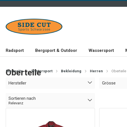
Radsport
Bergsport & Outdoor
Wassersport
Oberteile
Startseite
Wintersport
Bekleidung
Herren
Oberteile
Hersteller
Grösse
Sortieren nach
Relevanz