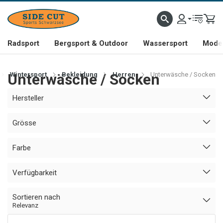
Radsport
Bergsport & Outdoor
Wassersport
Mode 
Unterwäsche / Socken
Wintersport
Bekleidung
Herren
Unterwäsche / Socken
Hersteller
Grösse
Farbe
Verfügbarkeit
Sortieren nach
Relevanz