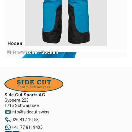
Hosen
Unterwäsche / Socken
Side Cut Sports AG
Gypsera 223
1716 Schwarzsee
info
@
sidecut.swiss
026 412 10 58
+41 77 8119405