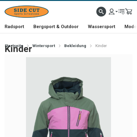
Radsport
Bergsport & Outdoor
Wassersport
Mode 
Startseite
Kinder
Wintersport
Bekleidung
Kinder