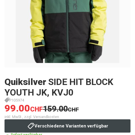
Quiksilver
SIDE HIT BLOCK
YOUTH JK, KVJ0
P105974
99.00
159.00
CHF
CHF
inkl. MwSt., zzgl. Versandkosten
Verschiedene Varianten verfügbar
Sofort verfügbar