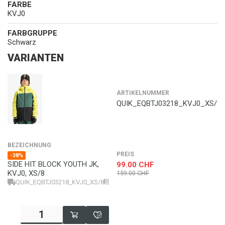
FARBE
KVJ0
FARBGRUPPE
Schwarz
VARIANTEN
ARTIKELNUMMER
QUIK_EQBTJ03218_KVJ0_XS/8
BEZEICHNUNG
PREIS
-38%
SIDE HIT BLOCK YOUTH JK,
99.00
CHF
KVJ0, XS/8
159.00
CHF
QUIK_EQBTJ03218_KVJ0_XS/8
3616751187951