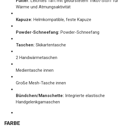
Futter:
Leichtes Taft mit gebürstetem Trikot-Stoff für
Wärme und Atmungsaktivität
Kapuze:
Helmkompatible, feste Kapuze
Powder-Schneefang:
Powder-Schneefang
Taschen:
Skikartentasche
2 Handwärmetaschen
Medientasche innen
Große Mesh-Tasche innen
Bündchen/Manschette:
Integrierte elastische
Handgelenkgamaschen
FARBE