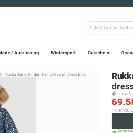
Mode / Ausrüstung
Wintersport
Gutschein
Occas
Rukk
Rukka Jamin Kinder Thermo Overall, dress blue
dress
P102415
69.5
inkl. MwSt.,
Sofort 