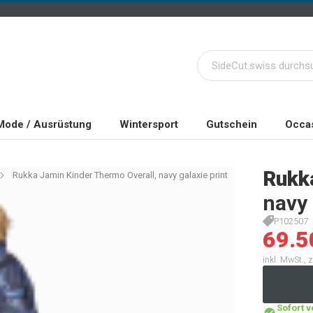
Mode / Ausrüstung
Wintersport
Gutschein
Occas
Rukk
Rukka Jamin Kinder Thermo Overall, navy galaxie print
navy 
P102507
69.5
inkl. MwSt.,
Sofort 