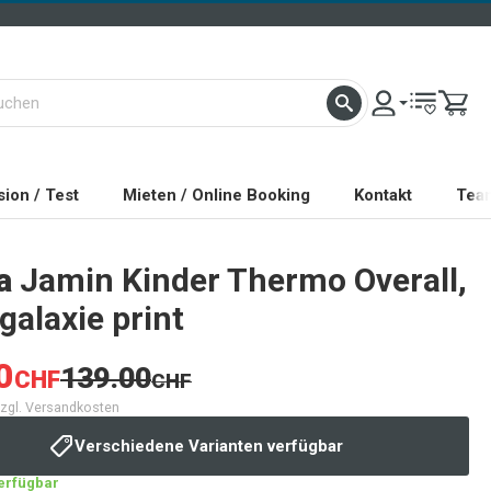
ion / Test
Mieten / Online Booking
Kontakt
Tea
a
Jamin Kinder Thermo Overall,
galaxie print
0
139.00
CHF
CHF
 zzgl. Versandkosten
Verschiedene Varianten verfügbar
verfügbar