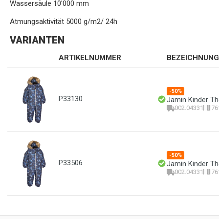
Wassersäule 10'000 mm
Atmungsaktivität 5000 g/m2/ 24h
VARIANTEN
ARTIKELNUMMER
BEZEICHNUNG
-50%
P33130
Jamin Kinder The
002.04331
76
-50%
P33506
Jamin Kinder The
002.04331
76