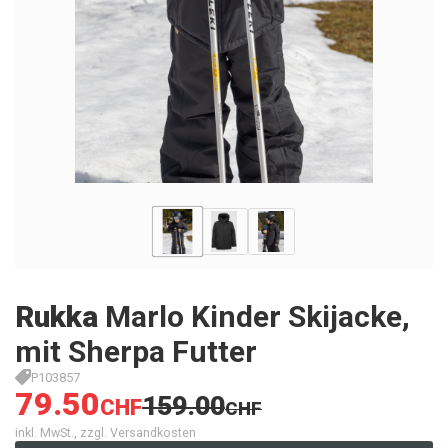
Rukka
Marlo Kinder Skijacke,
mit Sherpa Futter
P103857
79.50
159.00
CHF
CHF
inkl. MwSt., zzgl. Versandkosten