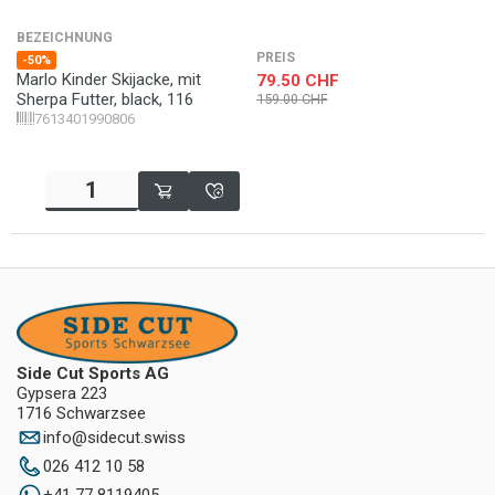
BEZEICHNUNG
PREIS
-50%
Marlo Kinder Skijacke, mit
79.50
CHF
Sherpa Futter, black, 116
159.00
CHF
7613401990806
Side Cut Sports AG
Gypsera 223
1716 Schwarzsee
info
@
sidecut.swiss
026 412 10 58
+41 77 8119405