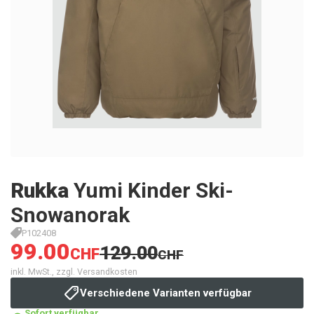
Rukka
Yumi Kinder Ski-
Snowanorak
P102408
99.00
129.00
CHF
CHF
inkl. MwSt., zzgl. Versandkosten
Verschiedene Varianten verfügbar
Sofort verfügbar