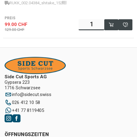
RUKK_002.04384_shitake_152
7613401239622
PREIS
99.00
CHF
129.00
CHF
Side Cut Sports AG
Gypsera 223
1716 Schwarzsee
info
@
sidecut.swiss
026 412 10 58
+41 77 8119405
ÖFFNUNGSZEITEN