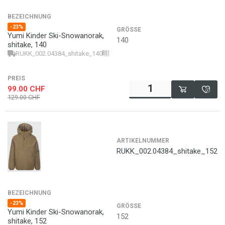
BEZEICHNUNG
-23%
GRÖSSE
Yumi Kinder Ski-Snowanorak,
140
shitake, 140
RUKK_002.04384_shitake_140
7613401239615
PREIS
99.00
CHF
129.00
CHF
ARTIKELNUMMER
RUKK_002.04384_shitake_152
BEZEICHNUNG
-23%
GRÖSSE
Yumi Kinder Ski-Snowanorak,
152
shitake, 152