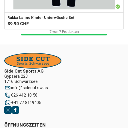
Rukka
Lalino Kinder Unterwäsche Set
39.90
CHF
7
von
7
Produkten
Side Cut Sports AG
Gypsera 223
1716 Schwarzsee
info
@
sidecut.swiss
026 412 10 58
+41 77 8119405
ÖFFNUNGSZEITEN