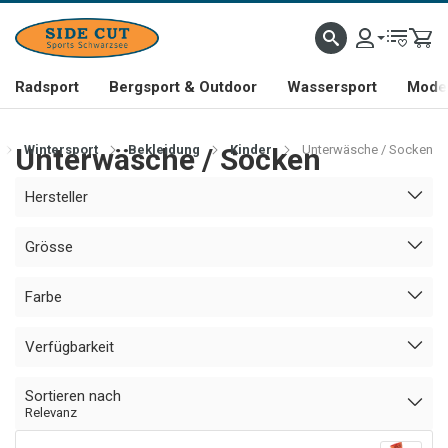
Radsport
Bergsport & Outdoor
Wassersport
Mode 
Unterwäsche / Socken
Wintersport
Bekleidung
Kinder
Unterwäsche / Socken
Hersteller
Grösse
Farbe
Verfügbarkeit
Sortieren nach
Relevanz