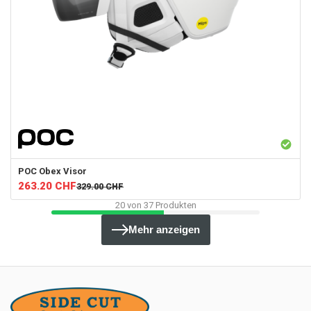
POC
Obex Visor
263.20
CHF
329.00
CHF
20
von
37
Produkten
Mehr anzeigen