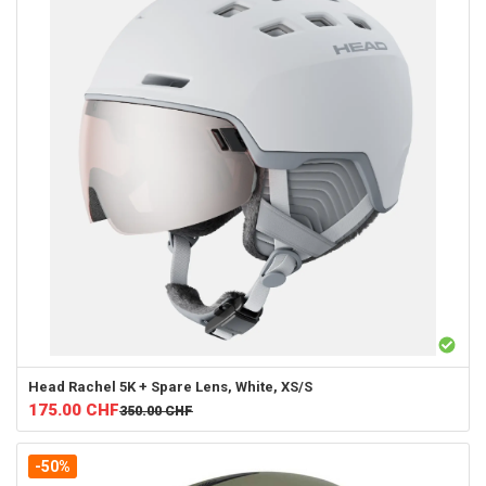
Head
Rachel 5K + Spare Lens, White, XS/S
175.00
CHF
350.00
CHF
-50%