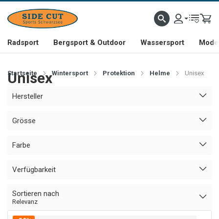
Radsport
Bergsport & Outdoor
Wassersport
Mode 
Startseite
Unisex
Wintersport
Protektion
Helme
Unisex
Hersteller
Grösse
Farbe
Verfügbarkeit
Sortieren nach
Relevanz