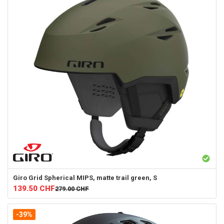
Giro
Grid Spherical MIPS, matte trail green, S
139.50
CHF
279.00
CHF
-39%