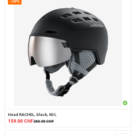
-39%
Head
RACHEL, black, M/L
159.00
CHF
260.00
CHF