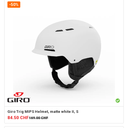
-50%
Giro
Trig MIPS Helmet, matte white II, S
84.50
CHF
169.00
CHF