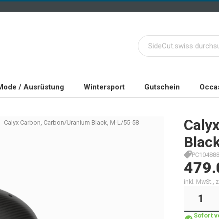
Mode / Ausrüstung
Wintersport
Gutschein
Occas
Caly
Calyx Carbon, Carbon/Uranium Black, M-L/55-58
Blac
PC10488
479.
inkl. MwSt.,
Sofort 