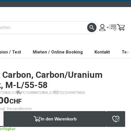
ion / Test
Mieten / Online Booking
Kontakt
Tea
x Carbon, Carbon/Uranium
k, M-L/55-58
8728MLG1
PC104888728MLG1
7325549879836
00
CHF
 zzgl. Versandkosten
In den Warenkorb
verfügbar