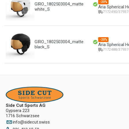
-20%
GIRO_1802503004_matte
Aria Spherical H
white_S
7172490/37937
-20%
GIRO_1802503004_matte
Aria Spherical H
black_S
7172488/37937
Side Cut Sports AG
Gypsera 223
1716 Schwarzsee
info
@
sidecut.swiss