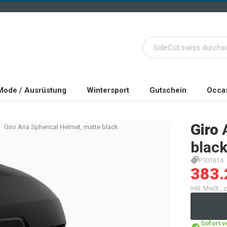
Mode / Ausrüstung
Wintersport
Gutschein
Occas
Giro
Giro Aria Spherical Helmet, matte black
blac
P101614
383.
inkl. MwSt.,
Sofort 