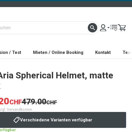
ion / Test
Mieten / Online Booking
Kontakt
Tea
Aria Spherical Helmet, matte
k
20
479.00
CHF
CHF
 zzgl. Versandkosten
Verschiedene Varianten verfügbar
verfügbar