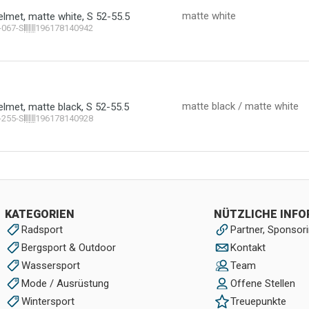
matte white
elmet, matte white, S 52-55.5
-067-S
196178140942
matte black / matte white
elmet, matte black, S 52-55.5
-255-S
196178140928
KATEGORIEN
NÜTZLICHE INF
Radsport
Partner, Sponsori
Bergsport & Outdoor
Kontakt
Wassersport
Team
Mode / Ausrüstung
Offene Stellen
Wintersport
Treuepunkte