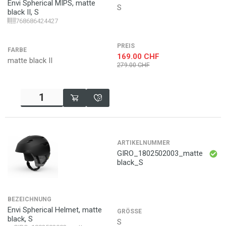
Envi Spherical MIPS, matte
S
black II, S
768686424427
PREIS
FARBE
169.00
CHF
matte black II
279.00
CHF
ARTIKELNUMMER
GIRO_1802502003_matte
black_S
BEZEICHNUNG
Envi Spherical Helmet, matte
GRÖSSE
black, S
S