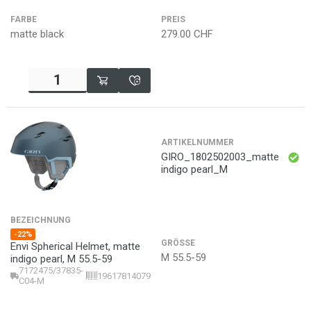
FARBE
PREIS
matte black
279.00
CHF
ARTIKELNUMMER
GIRO_1802502003_matte
indigo pearl_M
BEZEICHNUNG
-22%
GRÖSSE
Envi Spherical Helmet, matte
M 55.5-59
indigo pearl, M 55.5-59
7172475/37835-
196178140799
C04-M