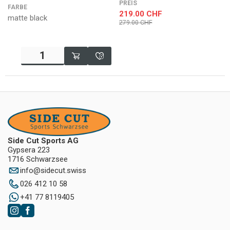
PREIS
FARBE
219.00
CHF
matte black
279.00
CHF
Side Cut Sports AG
Gypsera 223
1716 Schwarzsee
info
@
sidecut.swiss
026 412 10 58
+41 77 8119405