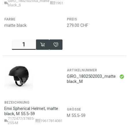
GIRO_1802502003_matte
196178140805
black_S
FARBE
PREIS
matte black
279.00
CHF
ARTIKELNUMMER
GIRO_1802502003_matte
black_M
BEZEICHNUNG
Envi Spherical Helmet, matte
GRÖSSE
black, M 55.5-59
M 55.5-59
7172477/37835-
196178140812
255-M