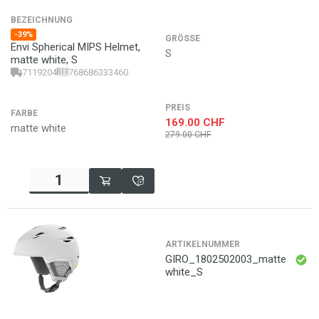
BEZEICHNUNG
-39%
GRÖSSE
Envi Spherical MIPS Helmet,
S
matte white, S
7119204
768686333460
PREIS
FARBE
169.00
CHF
matte white
279.00
CHF
ARTIKELNUMMER
GIRO_1802502003_matte
white_S