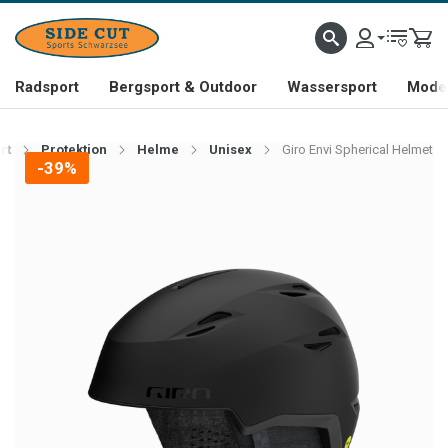
Radsport
Bergsport & Outdoor
Wassersport
Mode 
rt
Protektion
Helme
Unisex
Giro Envi Spherical Helmet
-39%