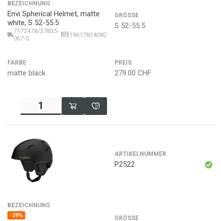
BEZEICHNUNG
Envi Spherical Helmet, matte
GRÖSSE
white, S 52-55.5
S 52-55.5
7172478/37835-
196178140829
067-S
FARBE
PREIS
matte black
279.00
CHF
ARTIKELNUMMER
P2522
BEZEICHNUNG
-39%
GRÖSSE