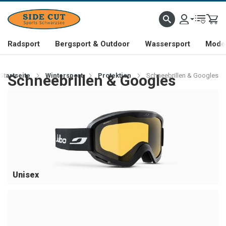
Radsport
Bergsport & Outdoor
Wassersport
Mode 
Startseite
Schneebrillen & Googles
Wintersport
Protektion
Schneebrillen & Googles
Unisex