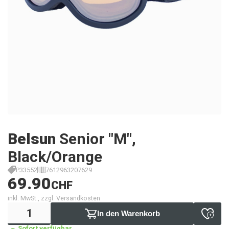
Belsun
Senior "M",
Black/Orange
P33552
7612963207629
69.90
CHF
inkl. MwSt., zzgl. Versandkosten
In den Warenkorb
Sofort verfügbar