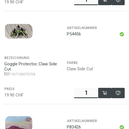
19.90
CHF
ARTIKELNUMMER
P54456
BEZEICHNUNG
FARBE
Goggle Protector, Claw Side
Claw Side Cut
Cut
1167150075704
PREIS
19.90
CHF
ARTIKELNUMMER
P83426