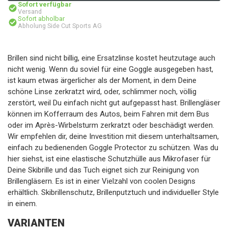
Sofort verfügbar
Versand
Sofort abholbar
Abholung Side Cut Sports AG
Brillen sind nicht billig, eine Ersatzlinse kostet heutzutage auch
nicht wenig. Wenn du soviel für eine Goggle ausgegeben hast,
ist kaum etwas ärgerlicher als der Moment, in dem Deine
schöne Linse zerkratzt wird, oder, schlimmer noch, völlig
zerstört, weil Du einfach nicht gut aufgepasst hast. Brillengläser
können im Kofferraum des Autos, beim Fahren mit dem Bus
oder im Après-Wirbelsturm zerkratzt oder beschädigt werden.
Wir empfehlen dir, deine Investition mit diesem unterhaltsamen,
einfach zu bedienenden Goggle Protector zu schützen. Was du
hier siehst, ist eine elastische Schutzhülle aus Mikrofaser für
Deine Skibrille und das Tuch eignet sich zur Reinigung von
Brillengläsern. Es ist in einer Vielzahl von coolen Designs
erhältlich. Skibrillenschutz, Brillenputztuch und individueller Style
in einem.
VARIANTEN