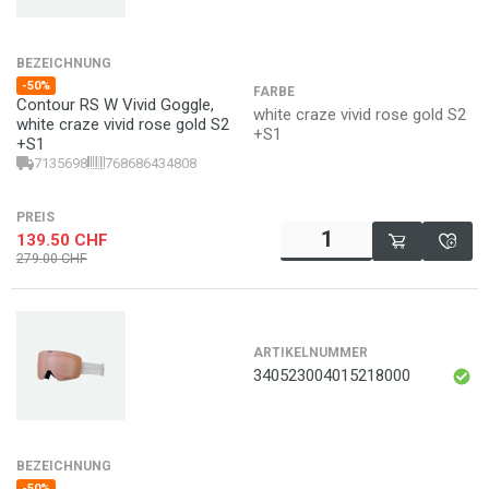
BEZEICHNUNG
-50%
FARBE
Contour RS W Vivid Goggle,
white craze vivid rose gold S2
white craze vivid rose gold S2
+S1
+S1
7135698
768686434808
PREIS
139.50
CHF
279.00
CHF
ARTIKELNUMMER
340523004015218000
BEZEICHNUNG
-50%