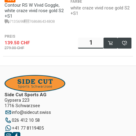
FARBE
Contour RS W Vivid Goggle,
white craze vivid rose gold S2
white craze vivid rose gold S2
+S1
+S1
7135698
768686434808
PREIS
139.50
CHF
279.00
CHF
Side Cut Sports AG
Gypsera 223
1716 Schwarzsee
info
@
sidecut.swiss
026 412 10 58
+41 77 8119405