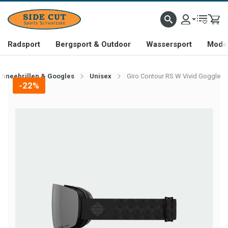
Radsport
Bergsport & Outdoor
Wassersport
Mode 
chneebrillen & Googles
Unisex
Giro Contour RS W Vivid Goggle
-22%