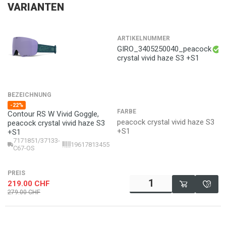
VARIANTEN
ARTIKELNUMMER
GIRO_3405250040_peacock
crystal vivid haze S3 +S1
BEZEICHNUNG
-22%
FARBE
Contour RS W Vivid Goggle,
peacock crystal vivid haze S3
peacock crystal vivid haze S3
+S1
+S1
7171851/37133-
196178134552
C67-OS
PREIS
219.00
CHF
279.00
CHF