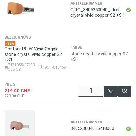
ARTIKELNUMMER
GIRO_3405250040_stone
crystal vivid copper S2 +S1
BEZEICHNUNG
-22%
FARBE
Contour RS W Vivid Goggle,
stone crystal vivid copper S2
stone crystal vivid copper S2
+S1
+S1
7171855/37133-
196178134590
C55-OS
PREIS
219.00
CHF
279.00
CHF
ARTIKELNUMMER
340523004015218000