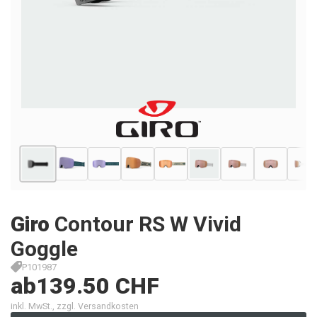
Giro
Contour RS W Vivid
Goggle
P101987
ab
139.50 CHF
inkl. MwSt., zzgl. Versandkosten