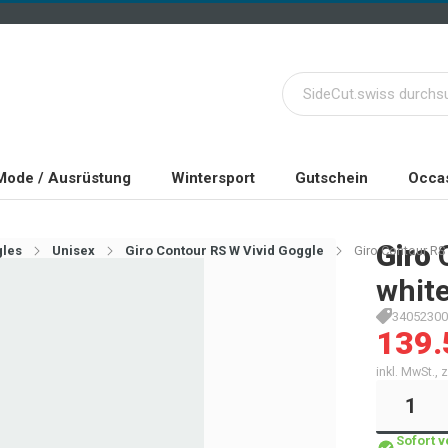
Mode / Ausrüstung
Wintersport
Gutschein
Occas
Giro
gles
Unisex
Giro Contour RS W Vivid Goggle
Giro Contour RS 
white
34052300
139.
inkl. MwSt.,
Sofort 