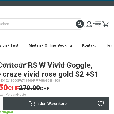
ion / Test
Mieten / Online Booking
Kontakt
Tea
Contour RS W Vivid Goggle,
W Vivid Goggle, white craze vivid rose gold S2 +S1
 craze vivid rose gold S2 +S1
4015218000
7135698
768686434808
50
279.00
CHF
CHF
 zzgl. Versandkosten
In den Warenkorb
verfügbar