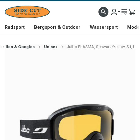
Radsport
Bergsport & Outdoor
Wassersport
Mode 
brillen & Googles
Unisex
Julbo PLASMA, Schwarz/Yellow, S1, L