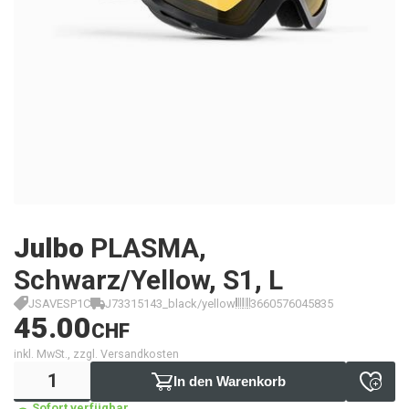
Julbo
PLASMA,
Schwarz/Yellow, S1, L
JSAVESP1C
J73315143_black/yellow
3660576045835
45.00
CHF
inkl. MwSt., zzgl. Versandkosten
In den Warenkorb
Sofort verfügbar