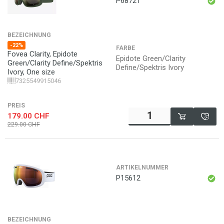
P68721
BEZEICHNUNG
-22%
FARBE
Fovea Clarity, Epidote
Epidote Green/Clarity
Green/Clarity Define/Spektris
Define/Spektris Ivory
Ivory, One size
7325549915046
PREIS
179.00
CHF
229.00
CHF
ARTIKELNUMMER
P15612
BEZEICHNUNG