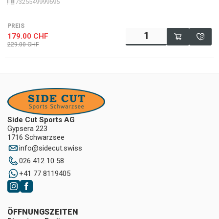
7325549999695
PREIS
179.00
CHF
229.00
CHF
Side Cut Sports AG
Gypsera 223
1716 Schwarzsee
info
@
sidecut.swiss
026 412 10 58
+41 77 8119405
ÖFFNUNGSZEITEN