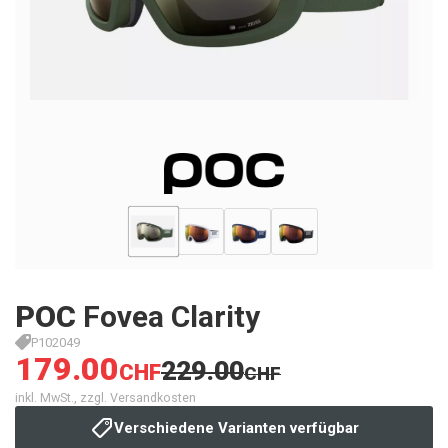
POC
Fovea Clarity
P102049
179.00
229.00
CHF
CHF
inkl. MwSt., zzgl. Versandkosten
Verschiedene Varianten verfügbar