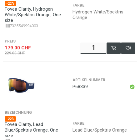
-22%
FARBE
Fovea Clarity, Hydrogen
Hydrogen White/Spektris
White/Spektris Orange, One
Orange
size
7325549994003
PREIS
179.00
CHF
229.00
CHF
ARTIKELNUMMER
P68339
BEZEICHNUNG
-22%
FARBE
Fovea Clarity, Lead
Lead Blue/Spektris Orange
Blue/Spektris Orange, One
size