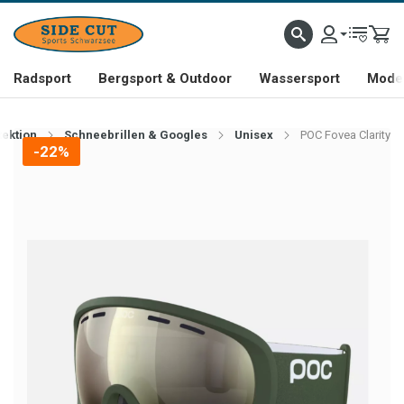
Radsport
Bergsport & Outdoor
Wassersport
Mode 
tektion
Schneebrillen & Googles
Unisex
POC Fovea Clarity
-22%