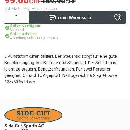
99.00
159.90
CHF
CHF
inkl. MwSt., zzgl. Versandkosten
In den Warenkorb
Sofort verfügbar
Versand
Sofort abholbar
Abholung Side Cut Sports AG
3 Kunststoffkufen tailliert. Der Steuerski sorgt für eine gute
Beschleunigung. Mit Bremse und Steuerrad. Der Schlitten ist
leicht zu steuern. Benutzerfreundlich. Für zwei Personen
geeignet. CE und TÜV geprüft. Nettogewicht: 6.2 kg. Grösse:
125x50.6x38 cm
Side Cut Sports AG