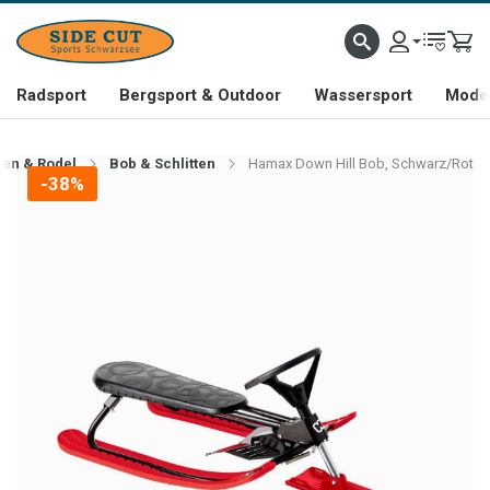
Radsport
Bergsport & Outdoor
Wassersport
Mode 
tten & Rodel
Bob & Schlitten
Hamax Down Hill Bob, Schwarz/Rot
-38%