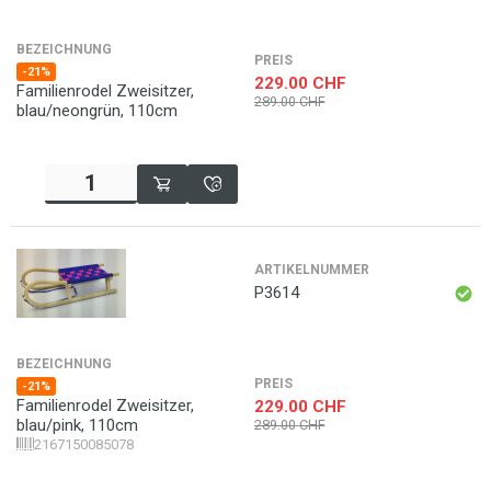
BEZEICHNUNG
PREIS
-21%
229.00
CHF
Familienrodel Zweisitzer,
289.00
CHF
blau/neongrün, 110cm
ARTIKELNUMMER
P3614
BEZEICHNUNG
PREIS
-21%
Familienrodel Zweisitzer,
229.00
CHF
blau/pink, 110cm
289.00
CHF
2167150085078