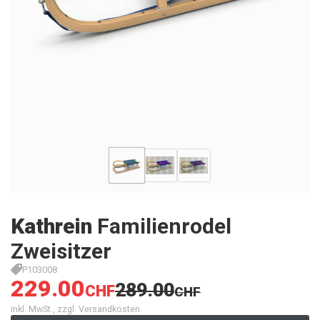
Kathrein
Familienrodel
Zweisitzer
P103008
229.00
289.00
CHF
CHF
inkl. MwSt., zzgl. Versandkosten