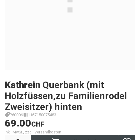
Kathrein
Querbank (mit
Holzfüssen,zu Familienrodel
Zweisitzer) hinten
P60006
1167150075483
69.00
CHF
inkl. MwSt., zzgl. Versandkosten