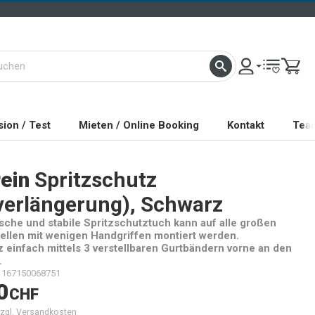
ion / Test
Mieten / Online Booking
Kontakt
Tea
ein
Spritzschutz
zverlängerung), Schwarz
ische und stabile Spritzschutztuch kann auf alle großen
llen mit wenigen Handgriffen montiert werden.
z einfach mittels 3 verstellbaren Gurtbändern vorne an den
.
1167150068751
0
CHF
 zzgl. Versandkosten