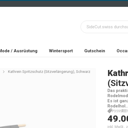
Mode / Ausrüstung
Wintersport
Gutschein
Occas
Kathr
Kathrein Spritzschutz (Sitzverlängerung), Schwarz
(Sit
Das prakt
Rodelmode
Es ist gan
Rodelhol..
P3595
49.0
inkl. MwSt.,