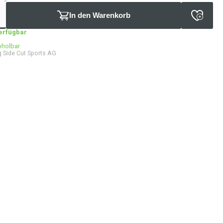
In den Warenkorb
verfügbar
bholbar
 Side Cut Sports AG