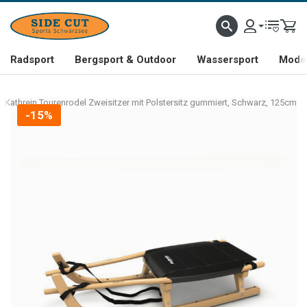
Radsport
Bergsport & Outdoor
Wassersport
Mode 
Kathrein Tourenrodel Zweisitzer mit Polstersitz gummiert, Schwarz, 125cm
-15%