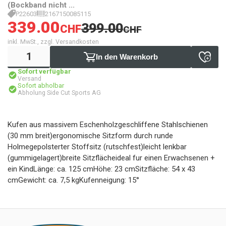
(Bockband nicht ...
P22603
2167150085115
339.00
399.00
CHF
CHF
inkl. MwSt., zzgl. Versandkosten
In den Warenkorb
Sofort verfügbar
Versand
Sofort abholbar
Abholung Side Cut Sports AG
Kufen aus massivem Eschenholzgeschliffene Stahlschienen
(30 mm breit)ergonomische Sitzform durch runde
Holmegepolsterter Stoffsitz (rutschfest)leicht lenkbar
(gummigelagert)breite Sitzflächeideal fur einen Erwachsenen +
ein KindLänge: ca. 125 cmHöhe: 23 cmSitzfläche: 54 x 43
cmGewicht: ca. 7,5 kgKufenneigung: 15°