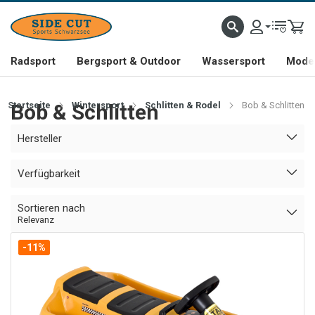
Radsport
Bergsport & Outdoor
Wassersport
Mode 
Startseite
Bob & Schlitten
Wintersport
Schlitten & Rodel
Bob & Schlitten
Hersteller
Verfügbarkeit
Sortieren nach
Relevanz
-11%