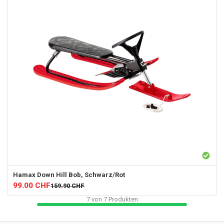
Hamax
Down Hill Bob, Schwarz/Rot
99.00
CHF
159.90
CHF
7
von
7
Produkten