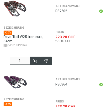
ARTIKELNUMMER
P87502
BEZEICHNUNG
PREIS
-20%
Revo Trail W25, iron euro,
223.20
CHF
64cm
279.00
CHF
040818136362
ARTIKELNUMMER
P80864
BEZEICHNUNG
PREIS
-20%
223.20
CHF