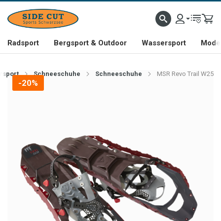
Radsport
Bergsport & Outdoor
Wassersport
Mode 
rsport
Schneeschuhe
Schneeschuhe
MSR Revo Trail W25
-20%