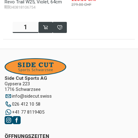
Revo Trail W25, Violet, 64cm
279.00
CHF
040818106754
Side Cut Sports AG
Gypsera 223
1716 Schwarzsee
info
@
sidecut.swiss
026 412 10 58
+41 77 8119405
ÖFFNUNGSZEITEN