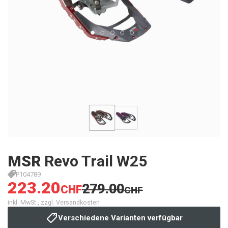
MSR
Revo Trail W25
P104789
223.20
279.00
CHF
CHF
inkl. MwSt., zzgl. Versandkosten
Verschiedene Varianten verfügbar