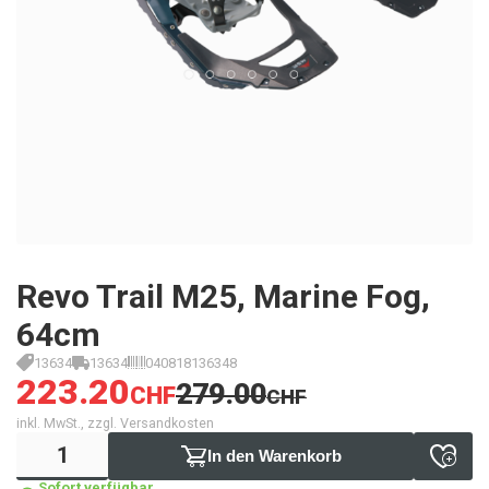
Revo Trail M25, Marine Fog,
64cm
13634
13634
040818136348
223.20
279.00
CHF
CHF
inkl. MwSt., zzgl. Versandkosten
In den Warenkorb
Sofort verfügbar