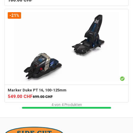
-21%
Marker
Duke PT 16, 100-125mm
549.00
CHF
699.00
CHF
4
von
4
Produkten