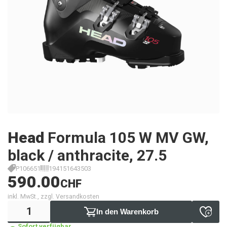
Head
Formula 105 W MV GW,
black / anthracite, 27.5
P106651
194151643503
590.00
CHF
inkl. MwSt., zzgl. Versandkosten
In den Warenkorb
Sofort verfügbar