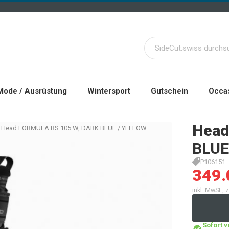
Mode / Ausrüstung
Wintersport
Gutschein
Occas
Head
Head FORMULA RS 105 W, DARK BLUE / YELLOW
BLUE
P106151
349.
inkl. MwSt.,
Sofort 