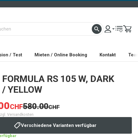
ion / Test
Mieten / Online Booking
Kontakt
Tea
FORMULA RS 105 W, DARK
 / YELLOW
00
580.00
CHF
CHF
 zzgl. Versandkosten
Verschiedene Varianten verfügbar
verfügbar