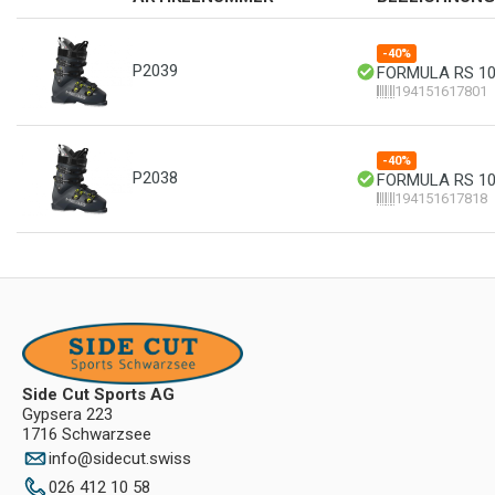
-40%
P2039
FORMULA RS 105
194151617801
-40%
P2038
FORMULA RS 105
194151617818
Side Cut Sports AG
Gypsera 223
1716 Schwarzsee
info
@
sidecut.swiss
026 412 10 58