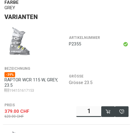
FARBE
GREY
VARIANTEN
ARTIKELNUMMER
P2355
BEZEICHNUNG
-39%
GRÖSSE
RAPTOR WCR 115 W, GREY,
Grösse 23.5
23.5
194151617153
PREIS
379.00
CHF
620.00
CHF