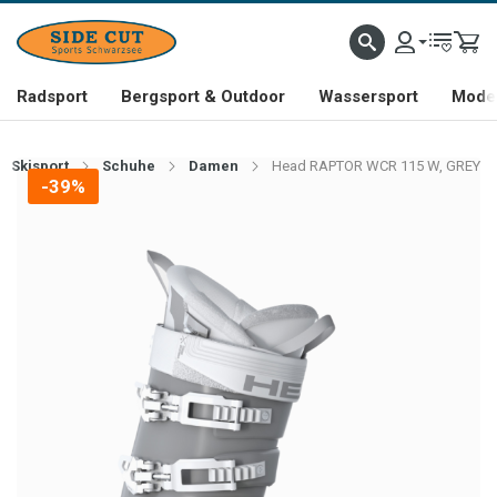
Radsport
Bergsport & Outdoor
Wassersport
Mode 
Skisport
Schuhe
Damen
Head RAPTOR WCR 115 W, GREY
-39%