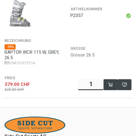
ARTIKELNUMMER
P2357
BEZEICHNUNG
-39%
GRÖSSE
RAPTOR WCR 115 W, GREY,
Grösse 26.5
26.5
194151617214
PREIS
379.00
CHF
620.00
CHF