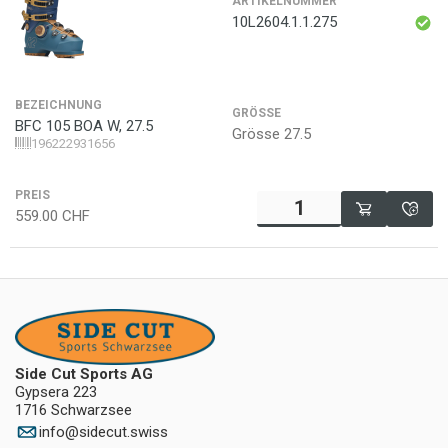
ARTIKELNUMMER
10L2604.1.1.275
BEZEICHNUNG
GRÖSSE
BFC 105 BOA W, 27.5
Grösse 27.5
196222931656
PREIS
559.00
CHF
Side Cut Sports AG
Gypsera 223
1716 Schwarzsee
info
@
sidecut.swiss