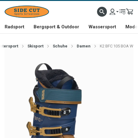
Radsport
Bergsport & Outdoor
Wassersport
Mode 
ntersport
Skisport
Schuhe
Damen
K2 BFC 105 BOA W