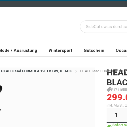
Mode / Ausrüstung
Wintersport
Gutschein
Occas
HEA
HEAD Head FORMULA 120 LV GW, BLACK
HEAD Head FORMULA 120 LV
BLAC
P17118
299.
inkl. MwSt.,
Sofort 