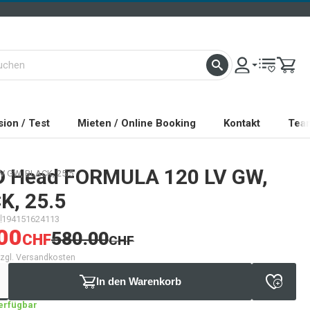
ion / Test
Mieten / Online Booking
Kontakt
Tea
D
Head FORMULA 120 LV GW,
 GW, BLACK, 25.5
K, 25.5
194151624113
00
580.00
CHF
CHF
 zzgl. Versandkosten
In den Warenkorb
verfügbar