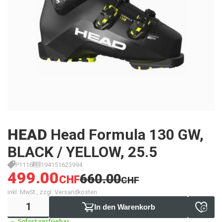
HEAD
Head Formula 130 GW,
BLACK / YELLOW, 25.5
P1116
194151623994
499.00
660.00
CHF
CHF
inkl. MwSt., zzgl. Versandkosten
In den Warenkorb
Sofort verfügbar