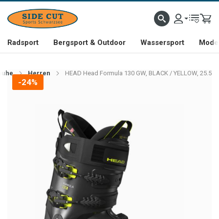
Radsport
Bergsport & Outdoor
Wassersport
Mode 
huhe
Herren
HEAD Head Formula 130 GW, BLACK / YELLOW, 25.5
-24%