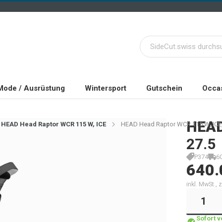
Mode / Ausrüstung
Wintersport
Gutschein
Occas
HEA
HEAD Head Raptor WCR 115 W, ICE
HEAD Head Raptor WCR 115 W, ICE,
27.5
P374
6
640.
inkl. MwSt.,
Sofort 