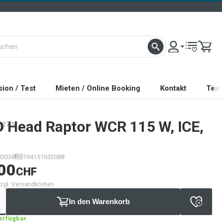
ion / Test
Mieten / Online Booking
Kontakt
Tea
D
Head Raptor WCR 115 W, ICE,
 27.5
03038
194151632088
00
CHF
 zzgl. Versandkosten
In den Warenkorb
verfügbar