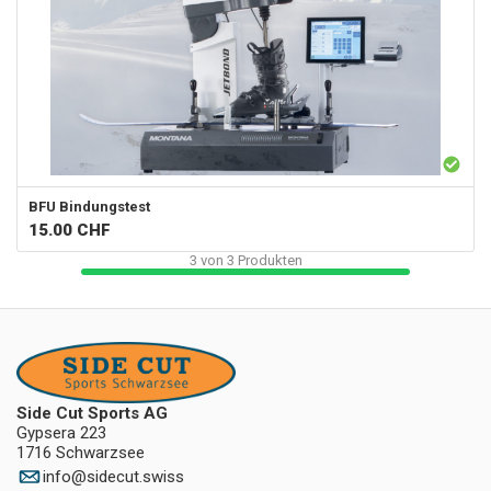
BFU Bindungstest
15.00
CHF
3
von
3
Produkten
Side Cut Sports AG
Gypsera 223
1716 Schwarzsee
info
@
sidecut.swiss