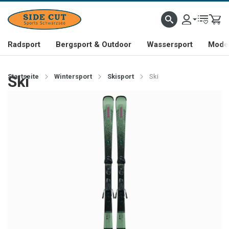
Radsport
Bergsport & Outdoor
Wassersport
Mode 
Startseite
Ski
Wintersport
Skisport
Ski