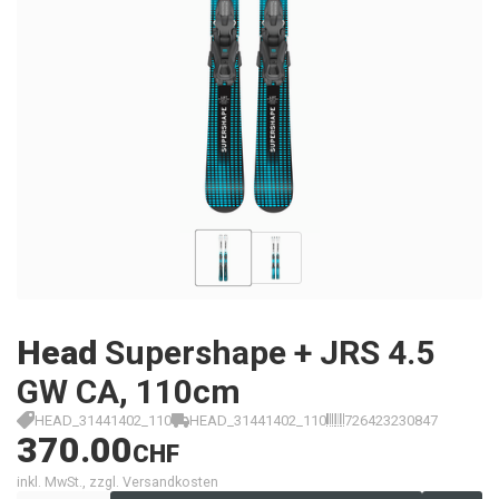
Head
Supershape + JRS 4.5
GW CA, 110cm
HEAD_31441402_110
HEAD_31441402_110
726423230847
370.00
CHF
inkl. MwSt., zzgl. Versandkosten