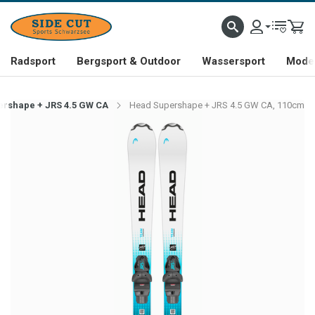
Radsport
Bergsport & Outdoor
Wassersport
Mode 
rshape + JRS 4.5 GW CA
Head Supershape + JRS 4.5 GW CA, 110cm