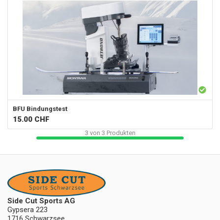
BFU Bindungstest
15.00
CHF
3
von
3
Produkten
Side Cut Sports AG
Gypsera 223
1716 Schwarzsee