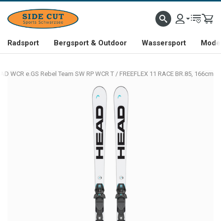
Radsport
Bergsport & Outdoor
Wassersport
Mode 
AD WCR e.GS Rebel Team SW RP WCR T / FREEFLEX 11 RACE BR.85, 166cm