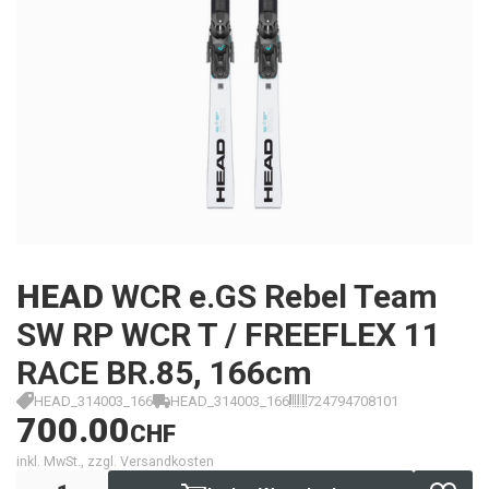
HEAD
WCR e.GS Rebel Team
SW RP WCR T / FREEFLEX 11
RACE BR.85, 166cm
HEAD_314003_166
HEAD_314003_166
724794708101
700.00
CHF
inkl. MwSt., zzgl. Versandkosten