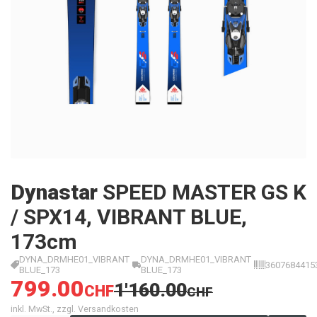
Dynastar
SPEED MASTER GS K
/ SPX14, VIBRANT BLUE,
173cm
DYNA_DRMHE01_VIBRANT
DYNA_DRMHE01_VIBRANT
3607684415
BLUE_173
BLUE_173
799.00
1'160.00
CHF
CHF
inkl. MwSt., zzgl. Versandkosten