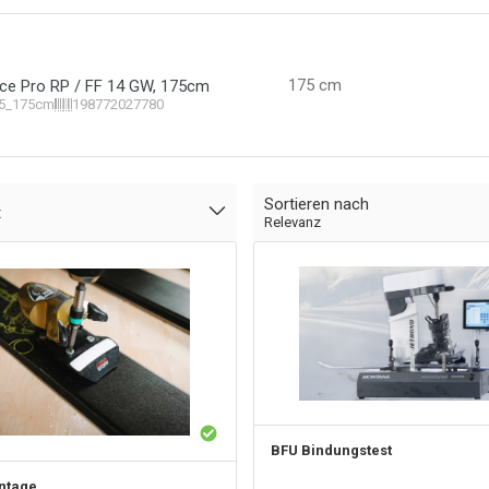
175 cm
ce Pro RP / FF 14 GW, 175cm
5_175cm
198772027780
Sortieren nach
t
Relevanz
BFU Bindungstest
ntage