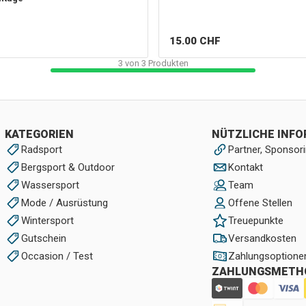
15.00
CHF
3
von
3
Produkten
KATEGORIEN
NÜTZLICHE INF
Radsport
Partner, Sponsori
Bergsport & Outdoor
Kontakt
Wassersport
Team
Mode / Ausrüstung
Offene Stellen
Wintersport
Treuepunkte
Gutschein
Versandkosten
Occasion / Test
Zahlungsoptione
ZAHLUNGSMETH