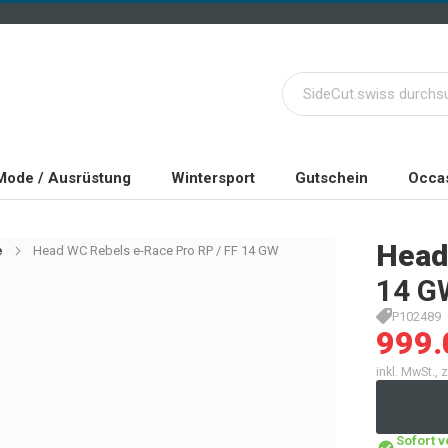
Mode / Ausrüstung
Wintersport
Gutschein
Occas
Head
e
Head WC Rebels e-Race Pro RP / FF 14 GW
14 G
P102489
999.
inkl. MwSt.,
Sofort 