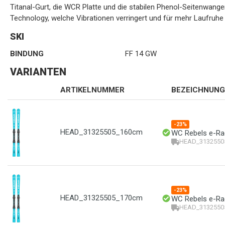
Titanal-Gurt, die WCR Platte und die stabilen Phenol-Seitenwan
Technology, welche Vibrationen verringert und für mehr Laufruhe
SKI
BINDUNG
FF 14 GW
VARIANTEN
ARTIKELNUMMER
BEZEICHNUNG
-23%
HEAD_31325505_160cm
WC Rebels e-Ra
HEAD_3132550
-23%
HEAD_31325505_170cm
WC Rebels e-Ra
HEAD_3132550