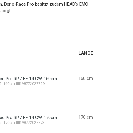
gen. Der e-Race Pro besitzt zudem HEAD's EMC
 sorgt.
LÄNGE
160 cm
ce Pro RP / FF 14 GW, 160cm
5_160cm
198772027759
170 cm
ce Pro RP / FF 14 GW, 170cm
5_170cm
198772027773