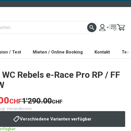
ion / Test
Mieten / Online Booking
Kontakt
Tea
WC Rebels e-Race Pro RP / FF
W
00
1'290.00
CHF
CHF
 zzgl. Versandkosten
Verschiedene Varianten verfügbar
verfügbar