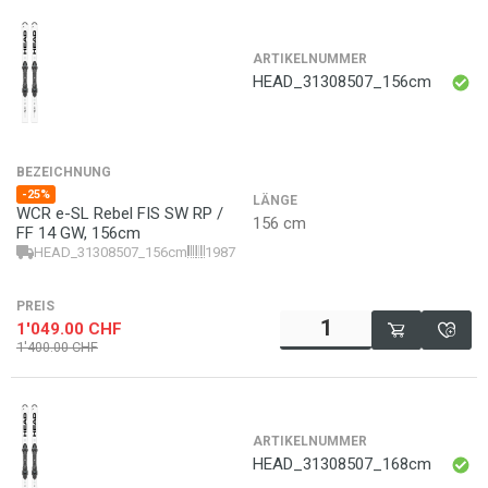
ARTIKELNUMMER
HEAD_31308507_156cm
BEZEICHNUNG
-25%
LÄNGE
WCR e-SL Rebel FIS SW RP /
156 cm
FF 14 GW, 156cm
HEAD_31308507_156cm
198772051198
PREIS
1'049.00
CHF
1'400.00
CHF
ARTIKELNUMMER
HEAD_31308507_168cm