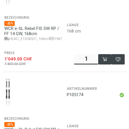
BEZEICHNUNG
-25%
LÄNGE
WCR e-SL Rebel FIS SW RP /
168 cm
FF 14 GW, 168cm
HEAD_31308507_168cm
198772051228
PREIS
1'049.00
CHF
1'400.00
CHF
ARTIKELNUMMER
P105174
BEZEICHNUNG
-25%
LÄNGE