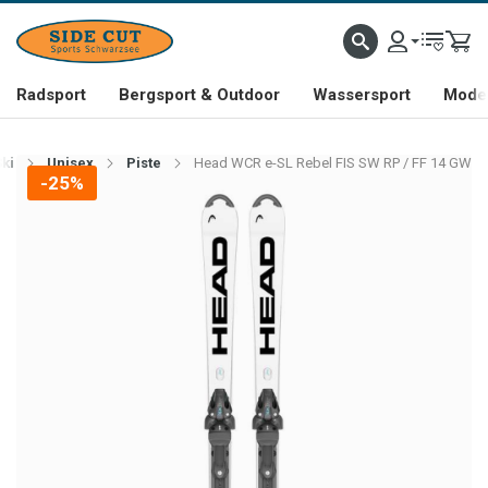
Radsport
Bergsport & Outdoor
Wassersport
Mode 
Ski
Unisex
Piste
Head WCR e-SL Rebel FIS SW RP / FF 14 GW
-25%