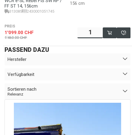
WCR e-SL Rebel FIS SW RP /
156 cm
FF ST 14, 156cm
313085
2430001051745
PREIS
1'099.00
CHF
1'460.00
CHF
PASSEND DAZU
Hersteller
Verfügbarkeit
Sortieren nach
Relevanz