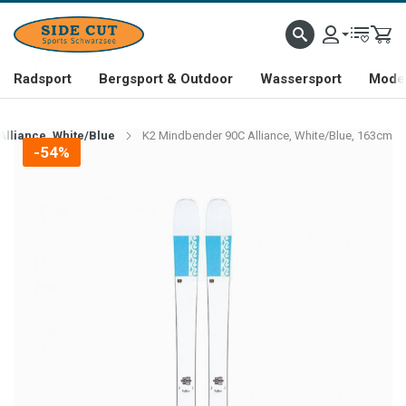
Radsport
Bergsport & Outdoor
Wassersport
Mode 
lliance, White/Blue
K2 Mindbender 90C Alliance, White/Blue, 163cm
-54%