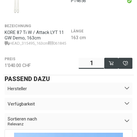
P14656
BEZEICHNUNG
LÄNGE
KORE 87 Ti W / Attack LYT 11
163 cm
GW Demo, 163cm
HEAD_315495_163cm
0618455520495
PREIS
1'040.00
CHF
PASSEND DAZU
Hersteller
Verfügbarkeit
Sortieren nach
Relevanz