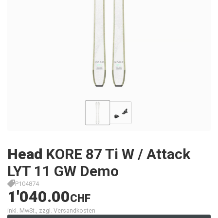
Head
KORE 87 Ti W / Attack
LYT 11 GW Demo
P104874
1'040.00
CHF
inkl. MwSt., zzgl. Versandkosten