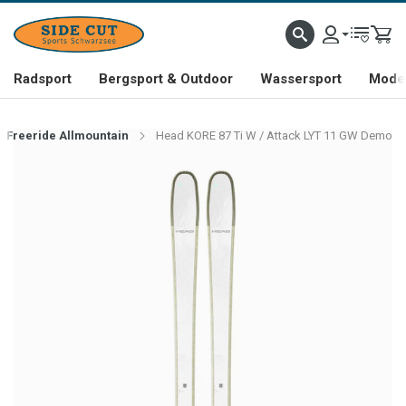
Radsport
Bergsport & Outdoor
Wassersport
Mode 
Freeride Allmountain
Head KORE 87 Ti W / Attack LYT 11 GW Demo