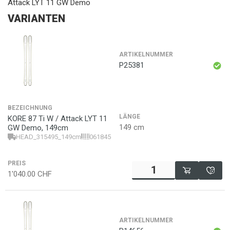
Attack LYT 11 GW Demo
VARIANTEN
ARTIKELNUMMER
P25381
BEZEICHNUNG
LÄNGE
KORE 87 Ti W / Attack LYT 11
149 cm
GW Demo, 149cm
HEAD_315495_149cm
0618455520464
PREIS
1'040.00
CHF
ARTIKELNUMMER