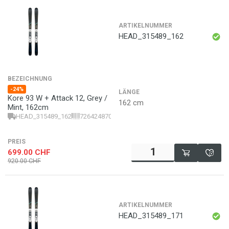
ARTIKELNUMMER
HEAD_315489_162
BEZEICHNUNG
-24%
LÄNGE
Kore 93 W + Attack 12, Grey /
162 cm
Mint, 162cm
HEAD_315489_162
726424870578
PREIS
699.00
CHF
920.00
CHF
ARTIKELNUMMER
HEAD_315489_171