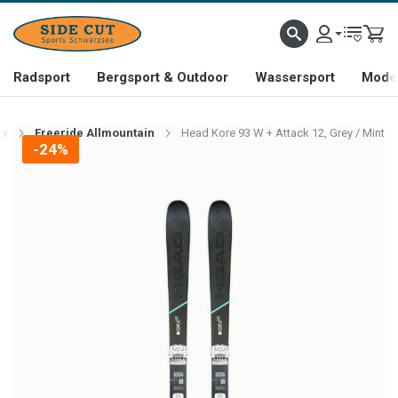
Radsport
Bergsport & Outdoor
Wassersport
Mode 
ex
Freeride Allmountain
Head Kore 93 W + Attack 12, Grey / Mint
-24%