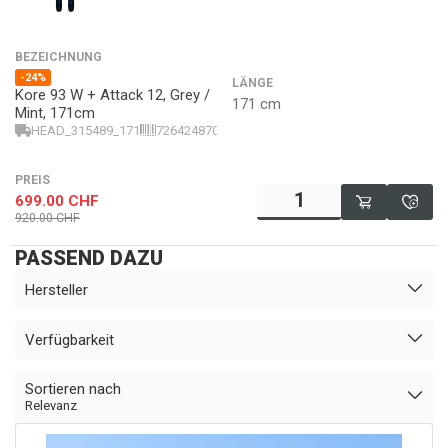
BEZEICHNUNG
-24%
LÄNGE
Kore 93 W + Attack 12, Grey /
171 cm
Mint, 171cm
HEAD_315489_171
726424870585
PREIS
699.00
CHF
920.00
CHF
PASSEND DAZU
Hersteller
Verfügbarkeit
Sortieren nach
Relevanz