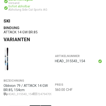
Versand
Sofort abholbar
Abholung Side Cut Sports AG
SKI
BINDUNG
ATTACK 14 GW BR.85
VARIANTEN
ARTIKELNUMMER
HEAD_315543_154
BEZEICHNUNG
PREIS
Oblivion 79 / ATTACK 14 GW
560.00
CHF
BR.85, 154cm
HEAD_315543_154
724794709474