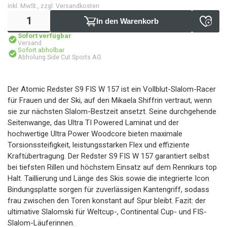
inkl. MwSt., zzgl. Versandkosten
In den Warenkorb
Sofort verfügbar
Versand
Sofort abholbar
Abholung Side Cut Sports AG
Der Atomic Redster S9 FIS W 157 ist ein Vollblut-Slalom-Racer
für Frauen und der Ski, auf den Mikaela Shiffrin vertraut, wenn
sie zur nächsten Slalom-Bestzeit ansetzt. Seine durchgehende
Seitenwange, das Ultra TI Powered Laminat und der
hochwertige Ultra Power Woodcore bieten maximale
Torsionssteifigkeit, leistungsstarken Flex und effiziente
Kraftübertragung. Der Redster S9 FIS W 157 garantiert selbst
bei tiefsten Rillen und höchstem Einsatz auf dem Rennkurs top
Halt. Taillierung und Länge des Skis sowie die integrierte Icon
Bindungsplatte sorgen für zuverlässigen Kantengriff, sodass
frau zwischen den Toren konstant auf Spur bleibt. Fazit: der
ultimative Slalomski für Weltcup-, Continental Cup- und FIS-
Slalom-Läuferinnen.