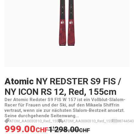
Atomic
NY REDSTER S9 FIS /
NY ICON RS 12, Red, 155cm
Der Atomic Redster S9 FIS W 157 ist ein Vollblut-Slalom-
Racer für Frauen und der Ski, auf den Mikaela Shiffrin
vertraut, wenn sie zur nächsten Slalom-Bestzeit ansetzt.
Seine durchgehende Seitenwang...
ATOM_AA0030310_Red_155
ATOM_AA0030310_Red_155
88744540
999.00
1'298.00
CHF
CHF