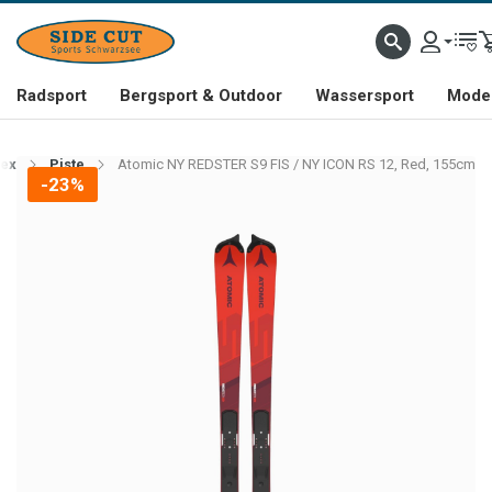
Radsport
Bergsport & Outdoor
Wassersport
Mode 
sex
Piste
Atomic NY REDSTER S9 FIS / NY ICON RS 12, Red, 155cm
-23%