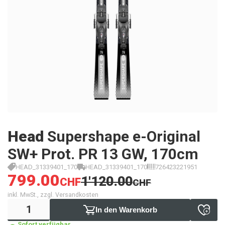
Head
Supershape e-Original
SW+ Prot. PR 13 GW, 170cm
HEAD_31339401_170
HEAD_31339401_170
726423221951
799.00
1'120.00
CHF
CHF
inkl. MwSt., zzgl. Versandkosten
In den Warenkorb
Sofort verfügbar