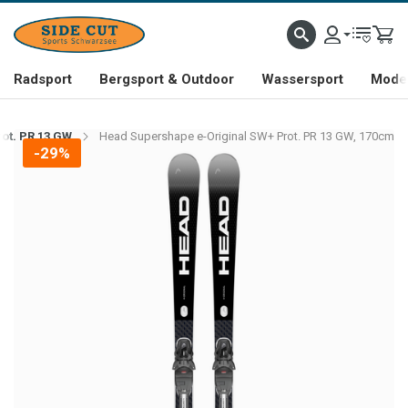
Radsport
Bergsport & Outdoor
Wassersport
Mode 
ot. PR 13 GW
Head Supershape e-Original SW+ Prot. PR 13 GW, 170cm
-29%